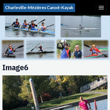
Charleville-Mézières Canoë-Kayak
Image6