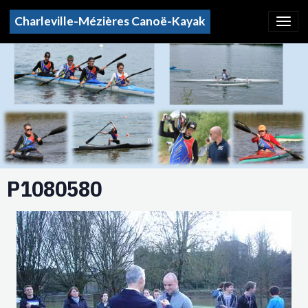
Charleville-Mézières Canoë-Kayak
P1080580