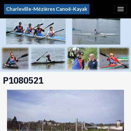
Charleville-Mézières Canoë-Kayak
P1080521